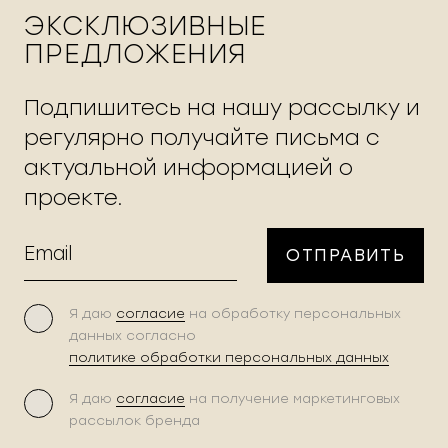
ЭКСКЛЮЗИВНЫЕ
Лесная ул., 5, стр. Б
ПРЕДЛОЖЕНИЯ
13 минут на машине
Подробнее
Подпишитесь на нашу рассылку и
регулярно получайте письма с
АВИАПАРК
актуальной информацией о
проекте.
Ходынский бул., 4
15 минут на машине
ОТПРАВИТЬ
Подробнее
Я даю
согласие
на обработку персональных
данных согласно
ВКУСВИЛЛ
политике обработки персональных данных
Бутырская ул., 95
Я даю
согласие
на получение маркетинговых
рассылок бренда
9 минут пешком