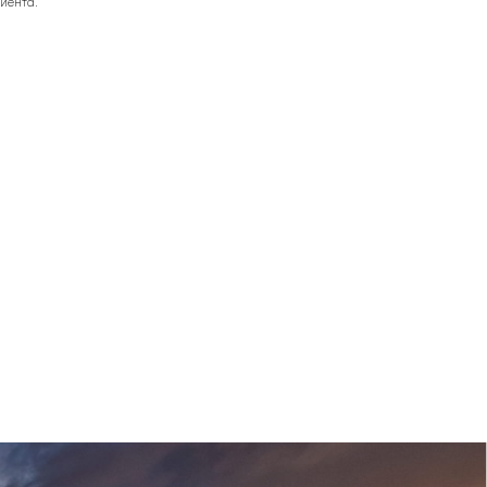
иента.