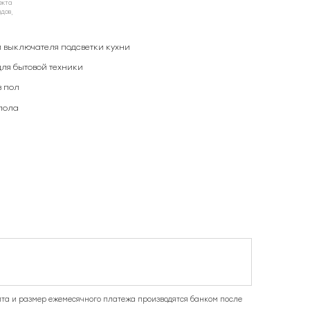
екта
ндов,
и выключателя подсветки кухни
для бытовой техники
 пол
пола
та и размер ежемесячного платежа производятся банком после