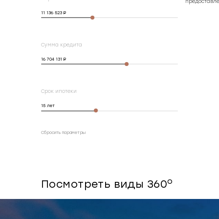
предоставле
11 136 523
Сумма кредита
16 704 131
Срок ипотеки
15
лет
Сбросить параметры
o
Посмотреть виды 360