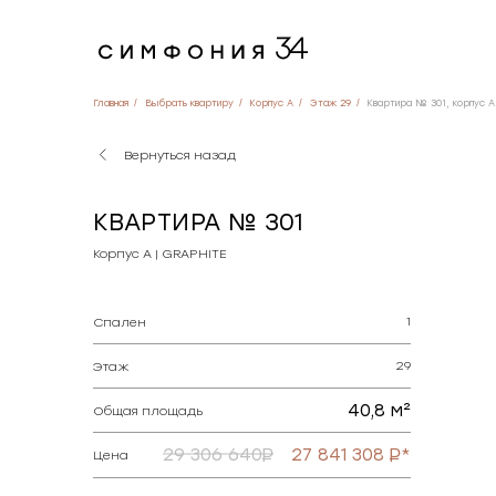
Главная
Выбрать квартиру
Корпус A
Этаж 29
Квартира № 301, корпус 
Вернуться назад
КВАРТИРА № 301
Корпус А | GRAPHITE
1
Спален
29
Этаж
40,8 м²
Общая площадь
29 306 640
27 841 308
*
Цена