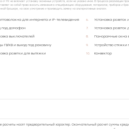
ка от Mr не включает установку оконечных устройств, если не указано иное. В процессе реализации про
тавляет за собой право вносить изменения в спецификацию оборудования, материалов, приборов и бре
анной брошюре, на свое усмотрение и производить замену на альтернативные аналоги.
оптоволокна для интернета и IP-телевидения
Установка розеток 
д под домофон
Установка розеток 
новка выключателей
Панорамные окна в
ы ГВ/ХВ и выход под раковину
Устройство стяжки 
овка розетки для вытяжки
Конвектор
 расчеты носят предварительный характер. Окончательный расчет суммы креди