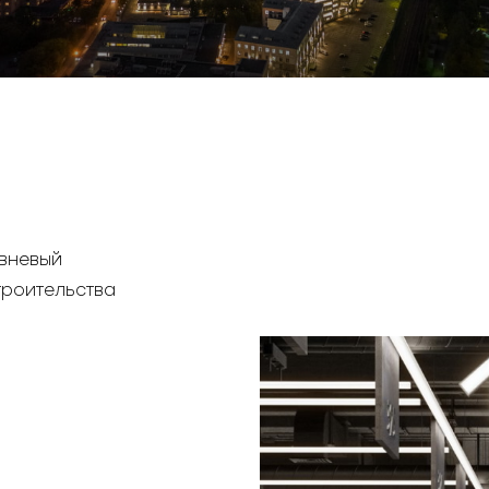
вневый
троительства