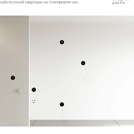
тройств умной квартиры на платформе Ujin.
ДВЕРИ
5
6
3
4
7