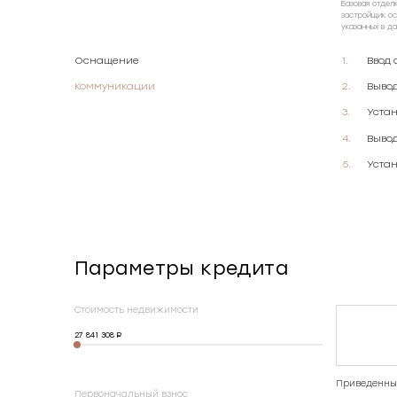
Базовая отдел
застройщик ос
указанных в д
Оснащение
Ввод 
Коммуникации
Выво
Уста
Вывод
Устан
Параметры кредита
Стоимость недвижимости
27 841 308
Приведенные
Первоначальный взнос