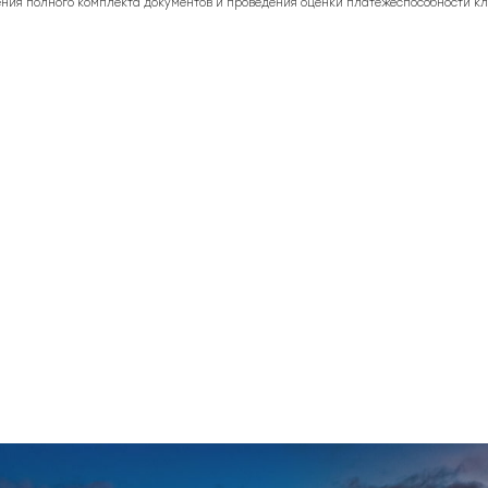
ния полного комплекта документов и проведения оценки платежеспособности кл