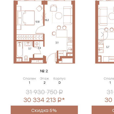
№ 2
Спален
Этаж
Корпус
Спал
1
2
D
1
31 930 750
31
30 334 213
*
30
Скидка 5%