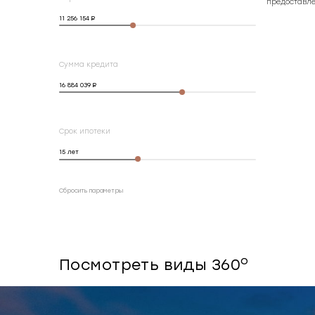
предоставле
11 256 154
Сумма кредита
16 884 039
Срок ипотеки
15
лет
Сбросить параметры
o
Посмотреть виды 360