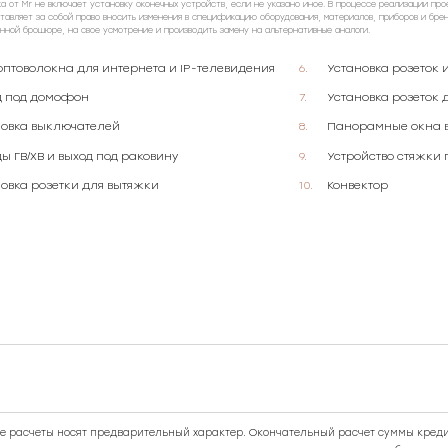
ка от Mr не включает установку оконечных устройств, если не указано иное. В процессе реализации про
тавляет за собой право вносить изменения в спецификацию оборудования, материалов, приборов и бре
анной брошюре, на свое усмотрение и производить замену на альтернативные аналоги.
оптоволокна для интернета и IP-телевидения
Установка розеток 
д под домофон
Установка розеток 
новка выключателей
Панорамные окна в
ы ГВ/ХВ и выход под раковину
Устройство стяжки 
овка розетки для вытяжки
Конвектор
 расчеты носят предварительный характер. Окончательный расчет суммы креди