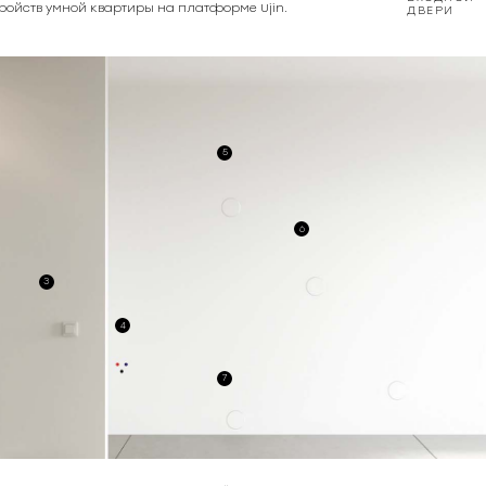
тройств умной квартиры на платформе Ujin.
ДВЕРИ
5
6
3
4
7