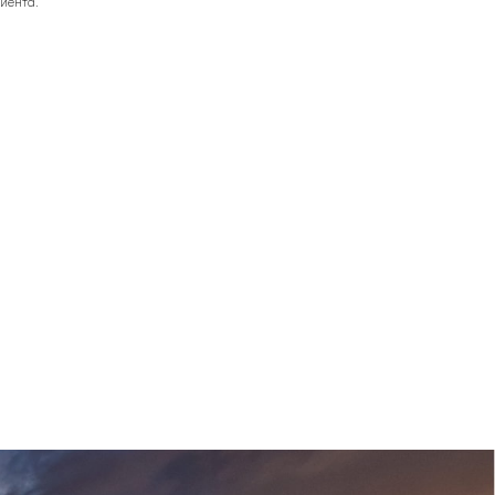
иента.