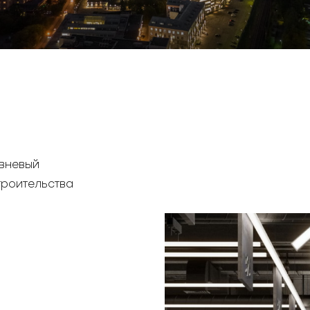
вневый
троительства