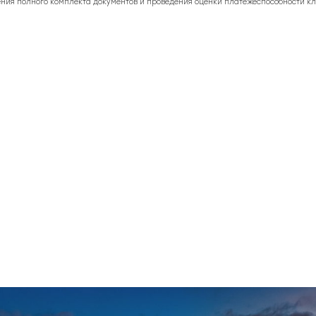
ния полного комплекта документов и проведения оценки платежеспособности кл