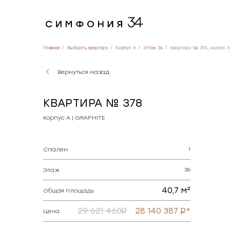
Главная
Выбрать квартиру
Корпус A
Этаж 36
Квартира № 378, корпус 
Вернуться назад
КВАРТИРА № 378
Корпус А | GRAPHITE
1
Спален
36
Этаж
40,7 м²
Общая площадь
29 621 460
28 140 387
*
Цена