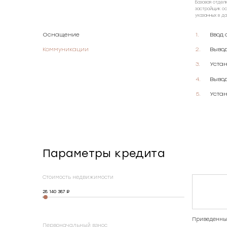
Базовая отдел
застройщик ос
указанных в д
Оснащение
Ввод 
Коммуникации
Выво
Уста
Вывод
Устан
Параметры кредита
Стоимость недвижимости
28 140 387
Приведенные
Первоначальный взнос