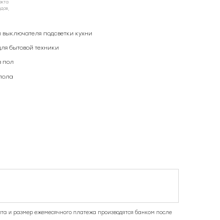
екта
ндов,
и выключателя подсветки кухни
для бытовой техники
 пол
пола
та и размер ежемесячного платежа производятся банком после