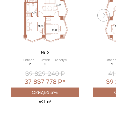
№ 6
Спален
Этаж
Корпус
Спал
2
3
B
2
39 829 240
41
37 837 778
*
39
Скидка 5%
69.1 м²