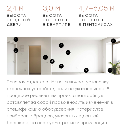
2,4
м
3,0
м
4,7—6,05
м
ВЫСОТА
ВЫСОТА
ВЫСОТА
ВХОДНОЙ
ПОТОЛКОВ
ПОТОЛКОВ
ДВЕРИ
В КВАРТИРЕ
В ПЕНТХАУСАХ
1
8
5
2
6
3
4
7
9
10
Базовая отделка от Mr не включает установку
оконечных устройств, если не указано иное. В
процессе реализации проекта застройщик
оставляет за собой право вносить изменения в
спецификацию оборудования, материалов,
приборов и брендов, указанных в данной
брошюре, на свое усмотрение и производить