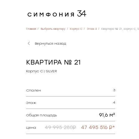
Главная
Выбрать квартиру
Корпус C
Этаж 4
Квартира № 21, корпус C, 
Вернуться назад
КВАРТИРА № 21
Корпус C | SILVER
3
Спален
4
Этаж
91,6 м²
Общая площадь
49 995 280
47 495 516
*
Цена