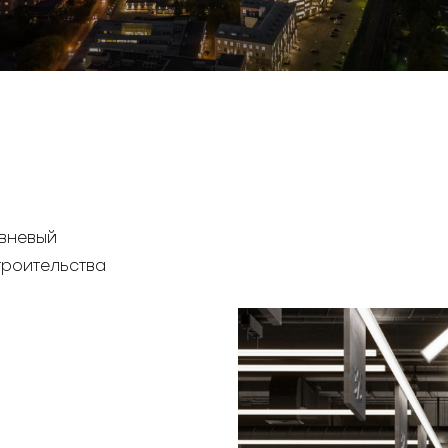
вневый
троительства