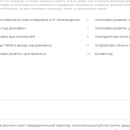
ка от Mr не включает установку оконечных устройств, если не указано иное. В процессе реализации про
тавляет за собой право вносить изменения в спецификацию оборудования, материалов, приборов и бре
анной брошюре, на свое усмотрение и производить замену на альтернативные аналоги.
оптоволокна для интернета и IP-телевидения
Установка розеток 
д под домофон
Установка розеток 
новка выключателей
Панорамные окна в
ы ГВ/ХВ и выход под раковину
Устройство стяжки 
овка розетки для вытяжки
Конвектор
 расчеты носят предварительный характер. Окончательный расчет суммы креди