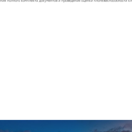
ния полного комплекта документов и проведения оценки платежеспособности кл