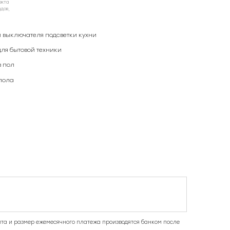
екта
ндов,
и выключателя подсветки кухни
для бытовой техники
 пол
пола
та и размер ежемесячного платежа производятся банком после