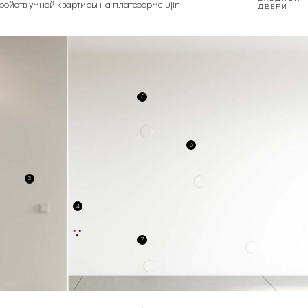
тройств умной квартиры на платформе Ujin.
ДВЕРИ
5
6
3
4
7