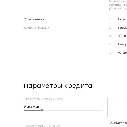
Базовая отдел
застройщик ос
указанных в д
Оснащение
Ввод 
Коммуникации
Выво
Уста
Вывод
Устан
Параметры кредита
Стоимость недвижимости
47 495 516
Приведенные
Первоначальный взнос