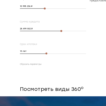
предоставле
18 998 206
Сумма кредита
28 499 552
Срок ипотеки
15
лет
Сбросить параметры
o
Посмотреть виды 360