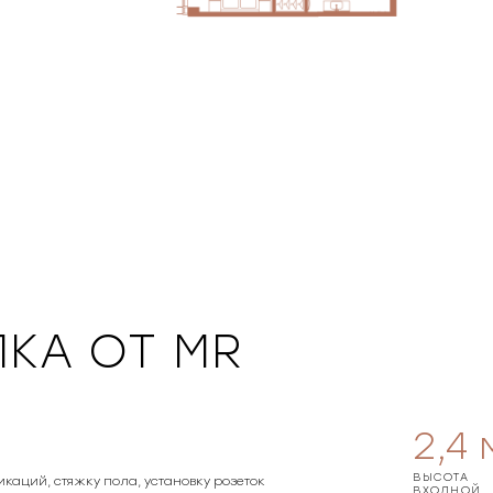
КА ОТ MR
2,4
ВЫСОТА
икаций, стяжку пола, установку розеток
ВХОДНОЙ