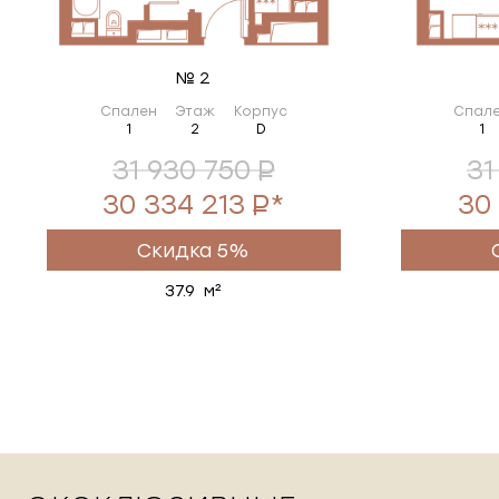
№ 2
Спален
Этаж
Корпус
Спал
1
2
D
1
31 930 750
31
30 334 213
*
30
Скидка 5%
37.9 м²